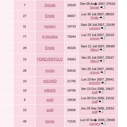
Dim 05 Ao� 2007, 07h16
Spirale
7
15529
Spirale
Lun 30 Juil 2007, 08h33
Emilie
27
46657
Emilie
Sam 28 Juil 2007, 21h39
melany
11
19733
samara
Lun 23 Juil 2007, 22h19
le boudou
77
75044
orange
Sam 21 Juil 2007, 00h09
Emilie
28
45326
Milord
Ven 20 Juil 2007, 23h37
FOREVERFOLD
15
33063
Milord
Ven 20 Juil 2007, 20h51
nooks
28
50016
orange
Lun 23 Avr 2007, 20h41
wf10493
10
21756
wf10493
Ven 13 Oct 2006, 16h27
wf9459
10
18766
walli
Lun 09 Oct 2006, 21h32
walli
9
18539
walli
Jeu 28 Sep 2006, 22h52
walli
15
29506
walli
Lun 07 Ao� 2006, 23h06
berga
49
71525
samara