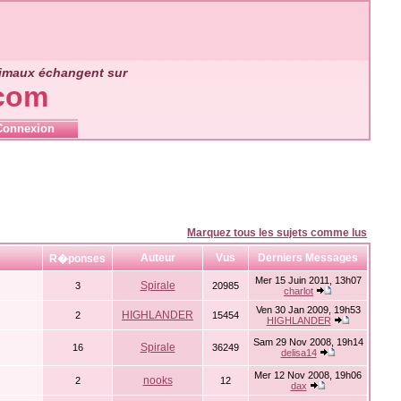
nimaux échangent sur
.com
Connexion
Marquez tous les sujets comme lus
Auteur
Vus
Derniers Messages
R�ponses
Mer 15 Juin 2011, 13h07
Spirale
3
20985
charlot
Ven 30 Jan 2009, 19h53
HIGHLANDER
2
15454
HIGHLANDER
Sam 29 Nov 2008, 19h14
Spirale
16
36249
delisa14
Mer 12 Nov 2008, 19h06
nooks
2
12
dax