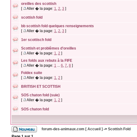
oreilles des scottish
[
Aller � la page:
1
,
2
,
3
]
scottish fold
bb scottish fold quelques renseignements
[
Aller � la page:
1
,
2
,
3
]
1er scottisch fold
Scottish et problèmes d'oreilles
[
Aller � la page:
1
,
2
]
Les folds aux rebuts à la FIFE
[
Aller � la page:
1
...
6
,
7
,
8
]
Foldex suite
[
Aller � la page:
1
,
2
]
BRITISH ET SCOTTISH
SOS chaton fold (suie)
[
Aller � la page:
1
,
2
]
SOS chaton fold
forum-des-animaux.com [ Accueil ]
->
Scottish Fold
Page
1
sur
1