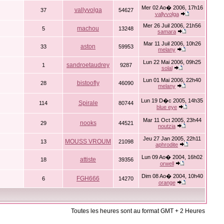
Mer 02 Ao� 2006, 17h16
vallyvolga
37
54627
vallyvolga
Mer 26 Juil 2006, 21h56
machou
5
13248
samara
Mar 11 Juil 2006, 10h26
aston
33
59953
melany
Lun 22 Mai 2006, 09h25
sandroetaudrey
1
9287
solal
Lun 01 Mai 2006, 22h40
bistoofly
28
46090
melany
Lun 19 D�c 2005, 14h35
Spirale
114
80744
blue eye
Mar 11 Oct 2005, 23h44
nooks
29
44521
noutzia
Jeu 27 Jan 2005, 22h11
MOUSS VROUM
13
21098
aphrodite
Lun 09 Ao� 2004, 16h02
attiste
18
39356
orwell
Dim 08 Ao� 2004, 10h40
FGH666
6
14270
orange
Toutes les heures sont au format GMT + 2 Heures