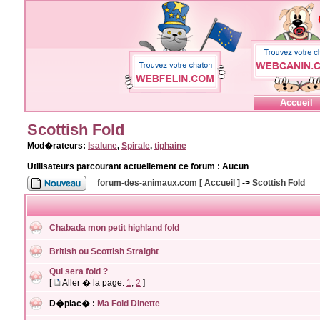
Accueil
Scottish Fold
Mod�rateurs:
Isalune
,
Spirale
,
tiphaine
Utilisateurs parcourant actuellement ce forum : Aucun
forum-des-animaux.com [ Accueil ]
->
Scottish Fold
Chabada mon petit highland fold
British ou Scottish Straight
Qui sera fold ?
[
Aller � la page:
1
,
2
]
D�plac� :
Ma Fold Dinette