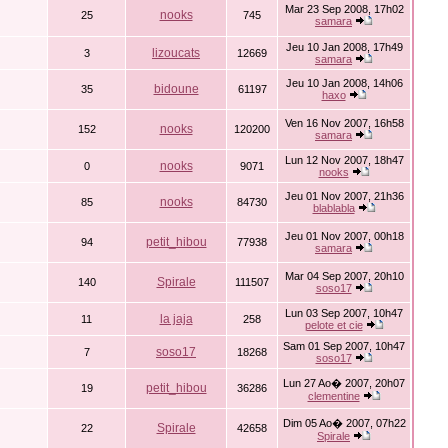
Mar 23 Sep 2008, 17h02
nooks
25
745
samara
Jeu 10 Jan 2008, 17h49
lizoucats
3
12669
samara
Jeu 10 Jan 2008, 14h06
bidoune
35
61197
haxo
Ven 16 Nov 2007, 16h58
nooks
152
120200
samara
Lun 12 Nov 2007, 18h47
nooks
0
9071
nooks
Jeu 01 Nov 2007, 21h36
nooks
85
84730
blablabla
Jeu 01 Nov 2007, 00h18
petit_hibou
94
77938
samara
Mar 04 Sep 2007, 20h10
Spirale
140
111507
soso17
Lun 03 Sep 2007, 10h47
la jaja
11
258
pelote et cie
Sam 01 Sep 2007, 10h47
soso17
7
18268
soso17
Lun 27 Ao� 2007, 20h07
petit_hibou
19
36286
clementine
Dim 05 Ao� 2007, 07h22
Spirale
22
42658
Spirale