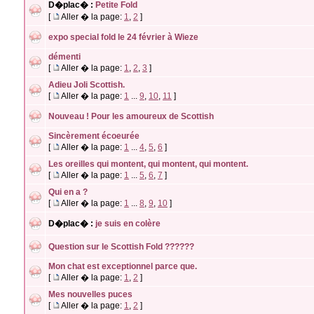
D�plac� :
Petite Fold
[
Aller � la page:
1
,
2
]
expo special fold le 24 février à Wieze
démenti
[
Aller � la page:
1
,
2
,
3
]
Adieu Joli Scottish.
[
Aller � la page:
1
...
9
,
10
,
11
]
Nouveau ! Pour les amoureux de Scottish
Sincèrement écoeurée
[
Aller � la page:
1
...
4
,
5
,
6
]
Les oreilles qui montent, qui montent, qui montent.
[
Aller � la page:
1
...
5
,
6
,
7
]
Qui en a ?
[
Aller � la page:
1
...
8
,
9
,
10
]
D�plac� :
je suis en colère
Question sur le Scottish Fold ??????
Mon chat est exceptionnel parce que.
[
Aller � la page:
1
,
2
]
Mes nouvelles puces
[
Aller � la page:
1
,
2
]