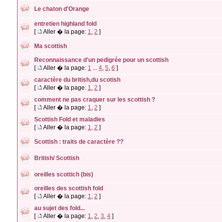
Le chaton d'Orange
entretien highland fold
[
Aller � la page:
1
,
2
]
Ma scottish
Reconnaissance d'un pedigrée pour un scottish
[
Aller � la page:
1
...
4
,
5
,
6
]
caractère du british,du scotish
[
Aller � la page:
1
,
2
]
comment ne pas craquer sur les scottish ?
[
Aller � la page:
1
,
2
]
Scottish Fold et maladies
[
Aller � la page:
1
,
2
]
Scottish : traits de caractère ??
British/ Scottish
oreilles scottich (bis)
oreilles des scottish fold
[
Aller � la page:
1
,
2
]
au sujet des fold...
[
Aller � la page:
1
,
2
,
3
,
4
]