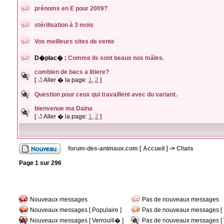
prénoms en E pour 2009?
stérilisation à 3 mois
Vos meilleurs sites de vente
D�plac� :
Comme ils sont beaux nos mâles.
combien de bacs a litiere?
[
Aller � la page:
1
,
2
]
Question pour ceux qui travaillent avec du variant.
bienvenue ma Daïna
[
Aller � la page:
1
,
2
]
forum-des-animaux.com [ Accueil ]
->
Chats
Page
1
sur
296
Nouveaux messages
Pas de nouveaux messages
Nouveaux messages [ Populaire ]
Pas de nouveaux messages [ P
Nouveaux messages [ Verrouill� ]
Pas de nouveaux messages [ V