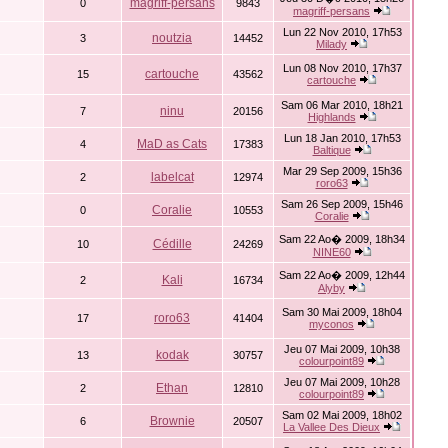
magriff-persans
0
9843
magriff-persans
Lun 22 Nov 2010, 17h53
noutzia
3
14452
Milady
Lun 08 Nov 2010, 17h37
cartouche
15
43562
cartouche
Sam 06 Mar 2010, 18h21
ninu
7
20156
Highlands
Lun 18 Jan 2010, 17h53
MaD as Cats
4
17383
Baltique
Mar 29 Sep 2009, 15h36
labelcat
2
12974
roro63
Sam 26 Sep 2009, 15h46
Coralie
0
10553
Coralie
Sam 22 Ao� 2009, 18h34
Cédille
10
24269
NINE60
Sam 22 Ao� 2009, 12h44
Kali
2
16734
Alyby
Sam 30 Mai 2009, 18h04
roro63
17
41404
myconos
Jeu 07 Mai 2009, 10h38
kodak
13
30757
colourpoint89
Jeu 07 Mai 2009, 10h28
Ethan
2
12810
colourpoint89
Sam 02 Mai 2009, 18h02
Brownie
6
20507
La Vallee Des Dieux