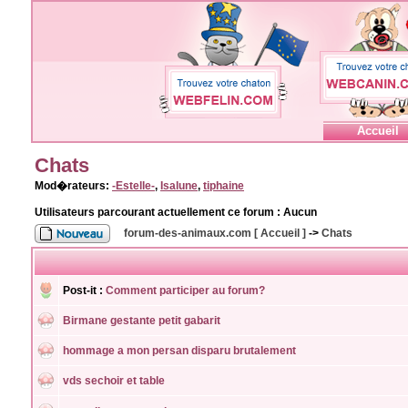
Accueil
Chats
Mod�rateurs:
-Estelle-
,
Isalune
,
tiphaine
Utilisateurs parcourant actuellement ce forum : Aucun
forum-des-animaux.com [ Accueil ]
->
Chats
Post-it :
Comment participer au forum?
Birmane gestante petit gabarit
hommage a mon persan disparu brutalement
vds sechoir et table