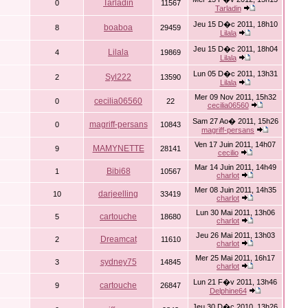
Tarladin
0
11567
Tarladin
Jeu 15 D�c 2011, 18h10
boaboa
8
29459
Lilala
Jeu 15 D�c 2011, 18h04
Lilala
4
19869
Lilala
Lun 05 D�c 2011, 13h31
Syl222
2
13590
Lilala
Mer 09 Nov 2011, 15h32
cecilia06560
0
22
cecilia06560
Sam 27 Ao� 2011, 15h26
magriff-persans
0
10843
magriff-persans
Ven 17 Juin 2011, 14h07
MAMYNETTE
9
28141
cecilio
Mar 14 Juin 2011, 14h49
Bibi68
1
10567
charlot
Mer 08 Juin 2011, 14h35
darjeelling
10
33419
charlot
Lun 30 Mai 2011, 13h06
cartouche
5
18680
charlot
Jeu 26 Mai 2011, 13h03
Dreamcat
2
11610
charlot
Mer 25 Mai 2011, 16h17
sydney75
3
14845
charlot
Lun 21 F�v 2011, 13h46
cartouche
9
26847
Delphine64
Jeu 30 D�c 2010, 13h26