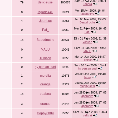
Sam 18 Avr 2009, 16h04
délicieuse
79
108078
Tanora
Mer 15 Avr 2009, 16h04
tagada440
0
10921
tagada440
Jeu 05 Mar 2009, 15h03
JeanLuc
4
16351
Beaudruche
Mer 11 F�v 2009, 16h43
Pat_
0
10950
Pat_
Dim 01 F�v 2009, 11h39
Beaudruche
18
39331
venuse
Sam 31 Jan 2009, 14h57
MALU
0
10041
MALU
Mer 14 Jan 2009, 14h47
Ti Bison
2
12858
Ti Bison
Sam 10 Jan 2009, 13h41
hy persan suel
0
10292
hy persan suel
Ven 09 Jan 2009, 19h40
morelia
1
10875
haxo
Jeu 01 Jan 2009, 16h50
orange
2
12927
stéphy6089
Lun 29 D�c 2008, 17h06
boaboa
18
46604
aphrodite
Lun 29 D�c 2008, 17h03
orange
3
14544
aphrodite
Sam 06 D�c 2008, 12h24
stéphy6089
4
15858
celticat