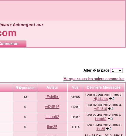
nimaux échangent sur
.com
Connexion
Aller � la page
Marquez tous les sujets comme lus
Auteur
Vus
Derniers Messages
R�ponses
Sam 06 Mar 2010, 18h38
-Estelle-
13
31605
Highlands
Lun 02 Juil 2012, 10h34
wf24516
0
14881
wf24516
Ven 27 Avr 2012, 09h37
indoo82
0
11987
indoo82
Jeu 19 Avr 2012, 10h03
line35
0
11114
line35
Mer 15 F�v 2012, 15h15