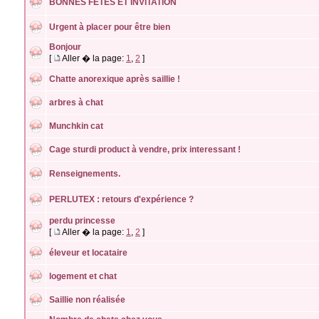
BONNES FETES ET INVITATION
Urgent à placer pour être bien
Bonjour
[
Aller � la page:
1
,
2
]
Chatte anorexique après saillie !
arbres à chat
Munchkin cat
Cage sturdi product à vendre, prix interessant !
Renseignements.
PERLUTEX : retours d'expérience ?
perdu princesse
[
Aller � la page:
1
,
2
]
éleveur et locataire
logement et chat
Saillie non réalisée