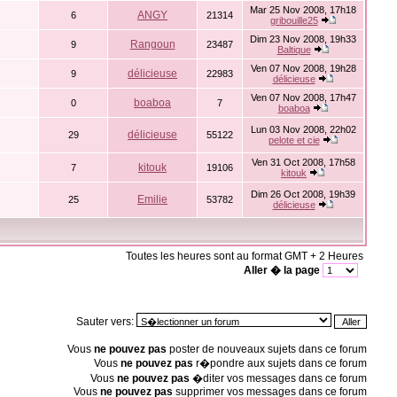
Mar 25 Nov 2008, 17h18
ANGY
6
21314
gribouille25
Dim 23 Nov 2008, 19h33
Rangoun
9
23487
Baltique
Ven 07 Nov 2008, 19h28
délicieuse
9
22983
délicieuse
Ven 07 Nov 2008, 17h47
boaboa
0
7
boaboa
Lun 03 Nov 2008, 22h02
délicieuse
29
55122
pelote et cie
Ven 31 Oct 2008, 17h58
kitouk
7
19106
kitouk
Dim 26 Oct 2008, 19h39
Emilie
25
53782
délicieuse
Toutes les heures sont au format GMT + 2 Heures
Aller � la page
Sauter vers:
Vous
ne pouvez pas
poster de nouveaux sujets dans ce forum
Vous
ne pouvez pas
r�pondre aux sujets dans ce forum
Vous
ne pouvez pas
�diter vos messages dans ce forum
Vous
ne pouvez pas
supprimer vos messages dans ce forum