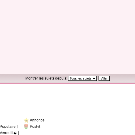
Montrer les sujets depuis:
Annonce
opulaire ]
Post-it
errouill� ]