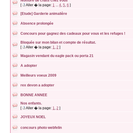
Nombre de chats chez vous
[
Aller � la page:
1
...
4
,
5
,
6
]
[Etude] Garderie animalière
Absence prolongée
Concours pour gagnez des cadeaux pour vous et les refuges !
Bloquée sur mon bilan et compte de résultat.
[
Aller � la page:
1
,
2
]
Magasin vendant du eagle pack ou porta 21
A adopter
Meilleurs voeux 2009
rex devon a adopter
BONNE ANNEE
Nos enfants.
[
Aller � la page:
1
,
2
]
JOYEUX NOEL
concours photo webfelin