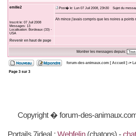
emilie2
Post� le: Lun 07 Juil 2008, 23h30
Sujet du messa
Ah mince j'avais compris que les noires a points 
Inscrit le: 07 Juil 2008
Messages: 13
Localisation: Bordeaux (33) -
USA
Revenir en haut de page
Montrer les messages depuis:
forum-des-animaux.com [ Accueil ]
->
La
Page
3
sur
3
Copyright � forum-des-animaux.com
Portails 7ideal :
Webfelin
(chatons) -
chat