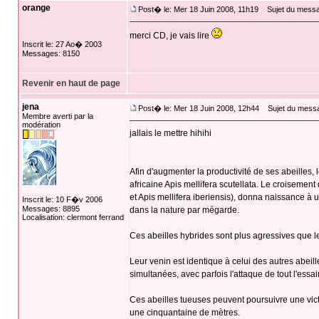
orange
Post� le: Mer 18 Juin 2008, 11h19
Sujet du messa
merci CD, je vais lire
Inscrit le: 27 Ao� 2003
Messages: 8150
Revenir en haut de page
jena
Post� le: Mer 18 Juin 2008, 12h44
Sujet du mess
Membre averti par la
modération
jallais le mettre hihihi
Afin d'augmenter la productivité de ses abeilles,
africaine Apis mellifera scutellata. Le croisement 
et Apis mellifera iberiensis), donna naissance à 
Inscrit le: 10 F�v 2006
Messages: 8895
dans la nature par mégarde.
Localisation: clermont ferrand
Ces abeilles hybrides sont plus agressives que le
Leur venin est identique à celui des autres abei
simultanées, avec parfois l'attaque de tout l'essai
Ces abeilles tueuses peuvent poursuivre une victi
une cinquantaine de mètres.