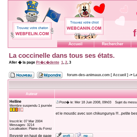
Accueil
Rechercher
La coccinelle dans tous ses états.
Aller � la page
Pr�c�dente
1
,
2
,
3
forum-des-animaux.com [ Accueil ]
->
La
Auteur
Helline
Post� le: Mer 18 Juin 2008, 09h03
Sujet du mess
Membre suspendu 1 journée
et le moustic avec son chikungunya !!!...petite best
Inscrit le: 07 Mar 2004
Messages: 3214
Localisation: Plaine du Forez
Revenir en haut de page