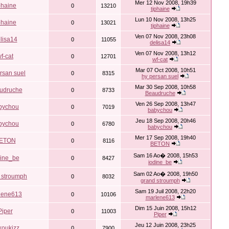
Mer 12 Nov 2008, 19h39
phaine
0
13210
tiphaine
Lun 10 Nov 2008, 13h25
phaine
0
13021
tiphaine
Ven 07 Nov 2008, 23h08
lisa14
0
11055
delisa14
Ven 07 Nov 2008, 13h12
f-cat
0
12701
wf-cat
Mar 07 Oct 2008, 10h51
rsan suel
0
8315
hy persan suel
Mar 30 Sep 2008, 10h58
udruche
0
8733
Beaudruche
Ven 26 Sep 2008, 13h47
bychou
0
7019
babychou
Jeu 18 Sep 2008, 20h46
bychou
0
6780
babychou
Mer 17 Sep 2008, 19h40
ETON
0
8116
BETON
Sam 16 Ao� 2008, 15h53
dine_be
0
8427
iodine_be
Sam 02 Ao� 2008, 19h50
 stroumph
0
8032
grand stroumph
Sam 19 Juil 2008, 22h20
lene613
0
10106
marlene613
Dim 15 Juin 2008, 15h12
Piper
0
11003
Piper
Jeu 12 Juin 2008, 23h25
koukizz
0
7900