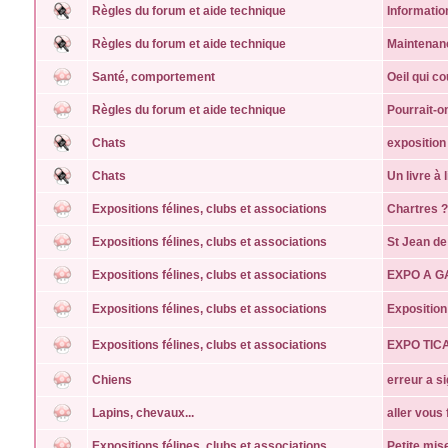
Règles du forum et aide technique
Informatio
Règles du forum et aide technique
Maintenanc
Santé, comportement
Oeil qui c
Règles du forum et aide technique
Pourrait-o
Chats
expositio
Chats
Un livre à
Expositions félines, clubs et associations
Chartres ?
Expositions félines, clubs et associations
St Jean d
Expositions félines, clubs et associations
EXPO A G
Expositions félines, clubs et associations
Exposition
Expositions félines, clubs et associations
EXPO TIC
Chiens
erreur a s
Lapins, chevaux...
aller vous 
Expositions félines, clubs et associations
Petite mise