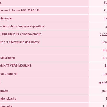
n
ti
e sur le forum 10/11/08 à 17h
ti
oule un peu
de
n ouvrir dans l'espace exposition :
w
n TOULON le 01 et 02 novembre
hy pe
 lire : "Le Royaume des Chats"
Bea
ba
e Maurienne
ba
ANNAT VERS MOULINS
B
 de Charleroi
io
A
grand
ignaler
mar
faire plaisire
 au point .
Bo