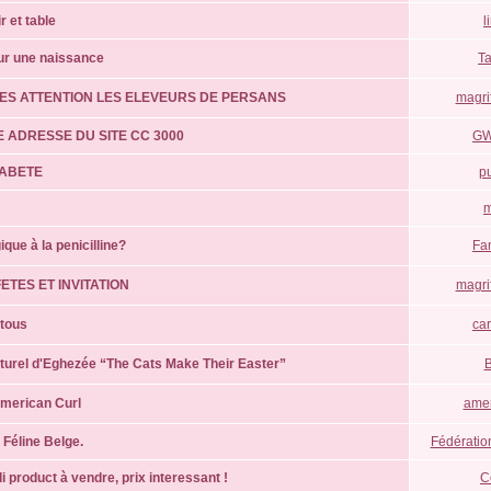
r et table
l
ur une naissance
Ta
RES ATTENTION LES ELEVEURS DE PERSANS
magri
 ADRESSE DU SITE CC 3000
G
IABETE
p
m
ique à la penicilline?
Fa
ETES ET INVITATION
magri
 tous
ca
turel d'Eghezée “The Cats Make Their Easter”
American Curl
amer
 Féline Belge.
Fédératio
i product à vendre, prix interessant !
C