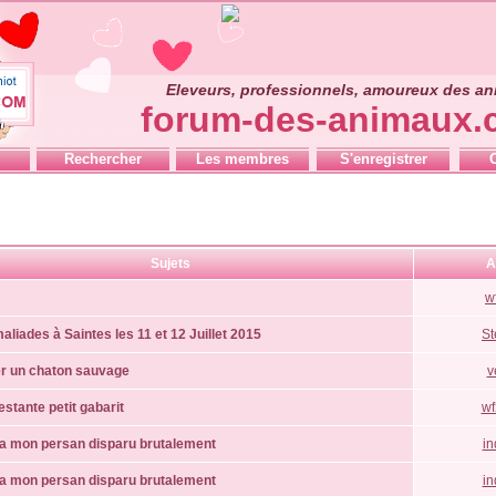
Eleveurs, professionnels, amoureux des a
forum-des-animaux
Rechercher
Les membres
S'enregistrer
Sujets
A
w
aliades à Saintes les 11 et 12 Juillet 2015
S
er un chaton sauvage
v
stante petit gabarit
wf
 mon persan disparu brutalement
i
 mon persan disparu brutalement
i