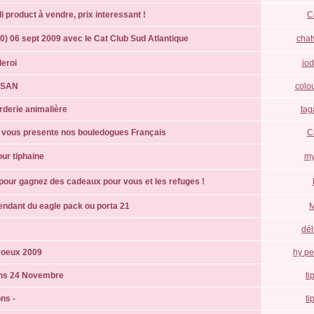
i product à vendre, prix interessant !
C
) 06 sept 2009 avec le Cat Club Sud Atlantique
chat
eroi
io
RSAN
colo
rderie animalière
ta
e vous presente nos bouledogues Français
C
our tiphaine
my
our gagnez des cadeaux pour vous et les refuges !
ndant du eagle pack ou porta 21
dél
voeux 2009
hy pe
ons 24 Novembre
ti
ns -
ti