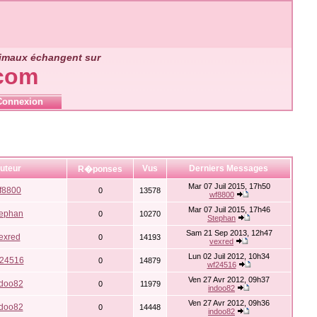
nimaux échangent sur
.com
Connexion
uteur
Vus
Derniers Messages
R�ponses
Mar 07 Juil 2015, 17h50
f8800
0
13578
wf8800
Mar 07 Juil 2015, 17h46
tephan
0
10270
Stephan
Sam 21 Sep 2013, 12h47
exred
0
14193
vexred
Lun 02 Juil 2012, 10h34
24516
0
14879
wf24516
Ven 27 Avr 2012, 09h37
ndoo82
0
11979
indoo82
Ven 27 Avr 2012, 09h36
ndoo82
0
14448
indoo82