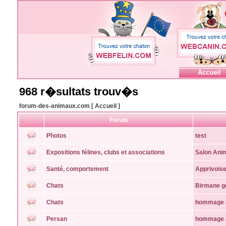
Accueil
968 r�sultats trouv�s
forum-des-animaux.com [ Accueil ]
Forum
Photos
test
Expositions félines, clubs et associations
Salon Anim
Santé, comportement
Apprivois
Chats
Birmane ge
Chats
hommage a
Persan
hommage a