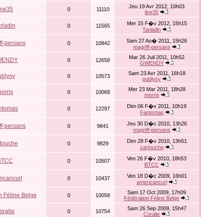
Jeu 19 Avr 2012, 10h03
ine35
0
11110
line35
Mer 15 F�v 2012, 15h15
rladin
0
11565
Tarladin
Sam 27 Ao� 2011, 15h26
ff-persans
0
10842
magriff-persans
Mar 26 Juil 2011, 10h52
WENDY
0
12658
GWENDY
Sam 23 Avr 2011, 16h18
ublysy
0
10573
publysy
Mer 23 Mar 2011, 18h28
orris
0
10068
morris
Dim 06 F�v 2011, 10h19
ntomas
0
12297
Fantomas
Jeu 30 D�c 2010, 13h26
ff-persans
0
9841
magriff-persans
Dim 28 F�v 2010, 13h51
rtouche
0
9829
cartouche
Ven 26 F�v 2010, 18h53
BTCC
0
10507
BTCC
Ven 18 D�c 2009, 16h01
icancurl
0
10437
americancurl
Sam 17 Oct 2009, 17h09
n Féline Belge
0
10058
Fédération Féline Belge
Sam 26 Sep 2009, 15h47
oralie
0
10754
Coralie