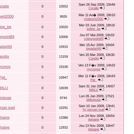
Sam 26 Sep 2009, 15h46
oralie
0
10552
Coralie
Mar 11 Ao� 2009, 18h10
vert2000
0
9926
chatvert2000
Mer 03 Juin 2009, 18h16
dine_be
0
10020
iodine_be
Jeu 07 Mai 2009, 10h33
urpoint89
0
10006
colourpoint89
Mer 15 Avr 2009, 16h04
gada440
0
10915
tagada440
Ven 20 Mar 2009, 16h30
andja
0
13159
Candja
Ven 13 F�v 2009, 14h32
conos
0
19106
myconos
Mer 11 F�v 2009, 16h43
Pat_
0
10947
Pat_
Sam 31 Jan 2009, 14h57
MALU
0
10039
MALU
Lun 26 Jan 2009, 17h21
icieuse
0
9744
délicieuse
Sam 10 Jan 2009, 13h41
rsan suel
0
10291
hy persan suel
Lun 24 Nov 2008, 16h54
phaine
0
13386
tiphaine
Jeu 13 Nov 2008, 10h47
phaine
0
12932
tiphaine