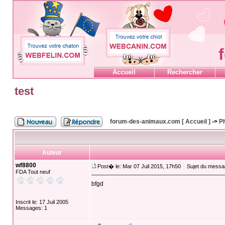
Accueil
Rechercher
test
forum-des-animaux.com [ Accueil ]
->
P
Auteur
wf8800
Post� le: Mar 07 Juil 2015, 17h50
Sujet du messag
FDA Tout neuf
bfgd
Inscrit le: 17 Juil 2005
Messages: 1