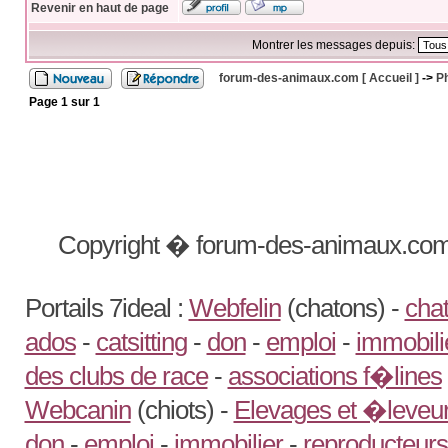
Revenir en haut de page
Montrer les messages depuis:
forum-des-animaux.com [ Accueil ]
->
P
Page
1
sur
1
Copyright � forum-des-animaux.com
Portails 7ideal :
Webfelin
(chatons) -
chat
ados
-
catsitting
-
don
-
emploi
-
immobili
des clubs de race
-
associations f�lines
Webcanin
(chiots) -
Elevages et �leveur
don
-
emploi
-
immobilier
-
reproducteurs