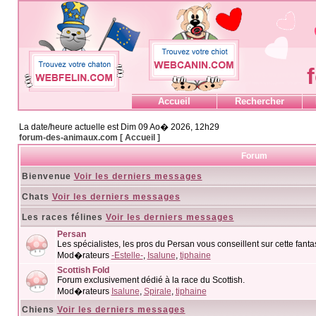
Accueil
Rechercher
La date/heure actuelle est Dim 09 Ao� 2026, 12h29
forum-des-animaux.com [ Accueil ]
Forum
Bienvenue
Voir les derniers messages
Chats
Voir les derniers messages
Les races félines
Voir les derniers messages
Persan
Les spécialistes, les pros du Persan vous conseillent sur cette fanta
Mod�rateurs
-Estelle-
,
Isalune
,
tiphaine
Scottish Fold
Forum exclusivement dédié à la race du Scottish.
Mod�rateurs
Isalune
,
Spirale
,
tiphaine
Chiens
Voir les derniers messages