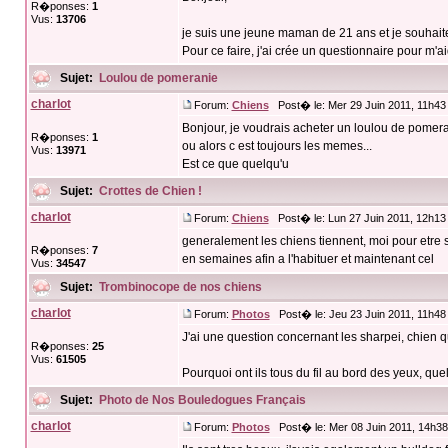
R�ponses:
1
Vus:
13706
je suis une jeune maman de 21 ans et je souhait
Pour ce faire, j'ai crée un questionnaire pour m'ai
Sujet:
Loulou de pomeranie
charlot
Forum:
Chiens
Post� le: Mer 29 Juin 2011, 11h43
Bonjour, je voudrais acheter un loulou de pomeran
R�ponses:
1
ou alors c est toujours les memes...
Vus:
13971
Est ce que quelqu'u
Sujet:
Crottes de Chien !
charlot
Forum:
Chiens
Post� le: Lun 27 Juin 2011, 12h13
generalement les chiens tiennent, moi pour etre su
R�ponses:
7
en semaines afin a l'habituer et maintenant cel
Vus:
34547
Sujet:
Trombinocope de nos chiens
charlot
Forum:
Photos
Post� le: Jeu 23 Juin 2011, 11h48
J'ai une question concernant les sharpei, chien
R�ponses:
25
Vus:
61505
Pourquoi ont ils tous du fil au bord des yeux, que
Sujet:
Photo de Nos Bouledogues Français
charlot
Forum:
Photos
Post� le: Mer 08 Juin 2011, 14h3