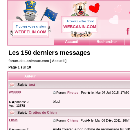
Accueil
Rechercher
Les 150 derniers messages
forum-des-animaux.com [ Accueil ]
Page
1
sur
10
Auteur
Sujet:
test
wf8800
Forum:
Photos
Post� le: Mar 07 Juil 2015, 17h50
bfgd
R�ponses:
0
Vus:
13578
Sujet:
Crottes de Chien !
Lilala
Forum:
Chiens
Post� le: Mar 06 D�c 2011, 16h4
As-tu trouver le bon rythme de promenade IsTr4K
R�ponses:
7