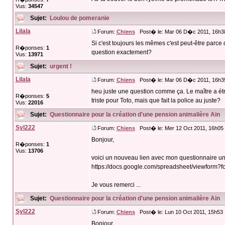
Vus:
34547
Sujet:
Loulou de pomeranie
Lilala
Forum:
Chiens
Post� le: Mar 06 D�c 2011, 16h3
Si c'est toujours les mêmes c'est peut-être parc
R�ponses:
1
question exactement?
Vus:
13971
Sujet:
urgent !
Lilala
Forum:
Chiens
Post� le: Mar 06 D�c 2011, 16h3
heu juste une question comme ça. Le maître a étr
R�ponses:
5
triste pour Toto, mais que fait la police au juste?
Vus:
22016
Sujet:
Questionnaire pour la création d'une pension animalière Ain
Syl222
Forum:
Chiens
Post� le: Mer 12 Oct 2011, 16h05
Bonjour,
R�ponses:
1
Vus:
13706
voici un nouveau lien avec mon questionnaire un 
https://docs.google.com/spreadsheet/viewf
Je vous remerci ...
Sujet:
Questionnaire pour la création d'une pension animalière Ain
Syl222
Forum:
Chiens
Post� le: Lun 10 Oct 2011, 15h53
Bonjour,