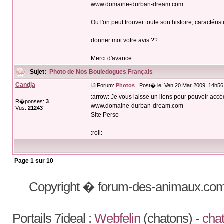
www.domaine-durban-dream.com
Ou l'on peut trouver toute son histoire, caractérist
donner moi votre avis ??
Merci d'avance...
Sujet:
Photo de Nos Bouledogues Français
Candja
Forum:
Photos
Post� le: Ven 20 Mar 2009, 14h56
:arrow: Je vous laisse un liens pour pouvoir accé
R�ponses:
3
www.domaine-durban-dream.com
Vus:
21243
Site Perso
:roll:
Page
1
sur
10
Copyright � forum-des-animaux.com
Portails 7ideal :
Webfelin
(chatons) -
chat