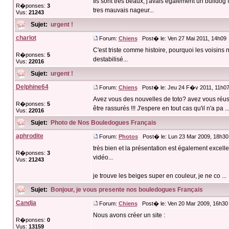
Ils sont tres beaux, j'avais egalement un bulldog f
R�ponses:
3
tres mauvais nageur...
Vus:
21243
Sujet:
urgent !
charlot
Forum:
Chiens
Post� le: Ven 27 Mai 2011, 14h09
C'est triste comme histoire, pourquoi les voisins 
R�ponses:
5
destabilisé...
Vus:
22016
Sujet:
urgent !
Delphine64
Forum:
Chiens
Post� le: Jeu 24 F�v 2011, 11h0
Avez vous des nouvelles de toto? avez vous réussi 
R�ponses:
5
être rassurés !!! J'espere en tout cas qu'il n'a pa ..
Vus:
22016
Sujet:
Photo de Nos Bouledogues Français
aphrodite
Forum:
Photos
Post� le: Lun 23 Mar 2009, 18h30
très bien et la présentation est également excell
R�ponses:
3
vidéo...
Vus:
21243
je trouve les beiges super en couleur, je ne co ...
Sujet:
Bonjour, je vous presente nos bouledogues Français
Candja
Forum:
Chiens
Post� le: Ven 20 Mar 2009, 16h30
Nous avons créer un site :
R�ponses:
0
Vus:
13159