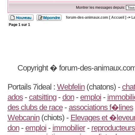
Montrer les messages depuis:
forum-des-animaux.com [ Accueil ]
->
La
Page
1
sur
1
Copyright � forum-des-animaux.com
Portails 7ideal :
Webfelin
(chatons) -
chat
ados
-
catsitting
-
don
-
emploi
-
immobili
des clubs de race
-
associations f�lines
Webcanin
(chiots) -
Elevages et �leveur
don
-
emploi
-
immobilier
-
reproducteurs