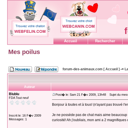
Accueil
Rechercher
Mes poilus
forum-des-animaux.com [ Accueil ]
->
La
Auteur
Blublu
Post� le: Sam 21 F�v 2009, 13h48
Sujet du mess
FDA Tout neuf
Bonjour à toutes et à tous! (n'ayant pas trouvé l'en
Je ne possède pas de chat mais aime beaucoup cet 
Inscrit le: 16 F�v 2009
Messages: 1
curiosité! Ah j'oubliais, mon ami a 2 magnifiques ch