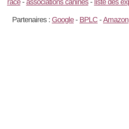
race
-
associations canines
-
liste des e
Partenaires :
Google
-
BPLC
-
Amazon