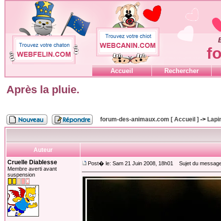
f
Accueil
Rechercher
Après la pluie.
forum-des-animaux.com [ Accueil ]
->
Lapin
Auteur
Cruelle Diablesse
Post� le: Sam 21 Juin 2008, 18h01
Sujet du message: 
Membre averti avant
suspension