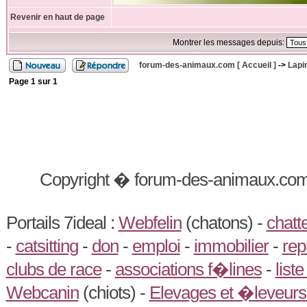
Revenir en haut de page
Montrer les messages depuis:
forum-des-animaux.com [ Accueil ]
->
Lapin
Page
1
sur
1
Copyright � forum-des-animaux.com
Portails 7ideal :
Webfelin
(chatons) -
chatt
-
catsitting
-
don
-
emploi
-
immobilier
-
rep
clubs de race
-
associations f�lines
-
list
Webcanin
(chiots) -
Elevages et �leveurs