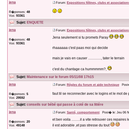
jena
Forum:
Expositions félines, clubs et association
R�ponses:
48
Vus:
93361
Sujet:
ENQUETE
jena
Forum:
Expositions félines, clubs et association
Jena seulement si tu promets Paray
R�ponses:
48
Vus:
93361
rhaaaaaa c'est paas moi qui decide
mais je vais en causer ..............., tater le terrain
c'est du chantage ca hummmmm?,
Sujet:
Maintenance sur le forum 05/11/08 17h15
jena
Forum:
Règles du forum et aide technique
Post� 
faut til se reconnecter avec le logins et le mot 
R�ponses:
5
Vus:
29592
Sujet:
conseils sur bébé qui passe à coté de sa litiére
jena
Forum:
Santé, comportement
Post� le: Jeu 06 N
et ben voila ..........il a vite retrouver ces repaires
R�ponses:
20
il est adorable ,et pas stresse du tout
Vus:
49148