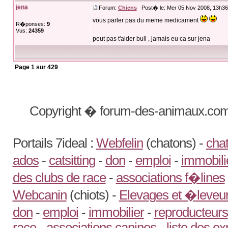
jena
Forum:
Chiens
Post� le: Mer 05 Nov 2008, 13h36
vous parler pas du meme medicament
R�ponses:
9
Vus:
24359
peut pas t'aider bull , jamais eu ca sur jena
Page
1
sur
429
Copyright � forum-des-animaux.com
Portails 7ideal :
Webfelin
(chatons) -
chat
ados
-
catsitting
-
don
-
emploi
-
immobili
des clubs de race
-
associations f�lines
Webcanin
(chiots) -
Elevages et �leveur
don
-
emploi
-
immobilier
-
reproducteurs
race
-
associations canines
-
liste des e