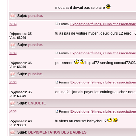
mouaiss il devait pas se plaire
Sujet:
punaise.
jena
Forum:
Expositions félines, clubs et association
tu as pas de voiture hyper , deux jours 12 euro=
R�ponses:
35
Vus:
63049
Sujet:
punaise.
jena
Forum:
Expositions félines, clubs et association
pureeeeee
http://i72.servimg.com/u/f72/09
R�ponses:
35
Vus:
63049
Sujet:
punaise.
jena
Forum:
Expositions félines, clubs et association
on ,ne fait jamais payer les catalogues chez nou
R�ponses:
35
Vus:
63049
Sujet:
ENQUETE
jena
Forum:
Expositions félines, clubs et association
tu viens au creusot babychou ?
R�ponses:
48
Vus:
93361
Sujet:
DEPIGMENTATION DES BABINES