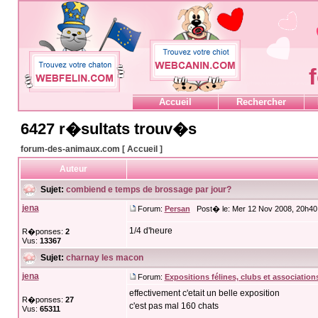
Accueil
Rechercher
6427 r�sultats trouv�s
forum-des-animaux.com [ Accueil ]
Auteur
Sujet:
combiend e temps de brossage par jour?
jena
Forum:
Persan
Post� le: Mer 12 Nov 2008, 20h40
1/4 d'heure
R�ponses:
2
Vus:
13367
Sujet:
charnay les macon
jena
Forum:
Expositions félines, clubs et association
effectivement c'etait un belle exposition
R�ponses:
27
c'est pas mal 160 chats
Vus:
65311