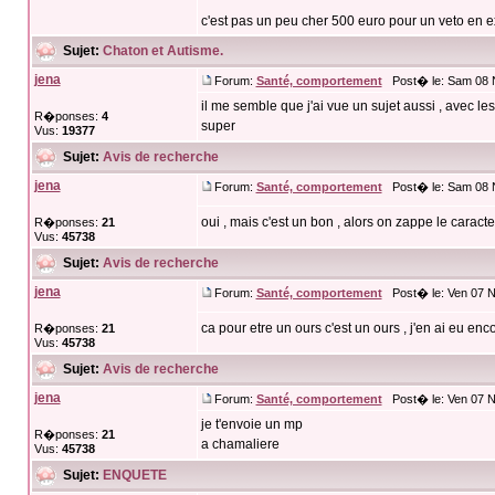
c'est pas un peu cher 500 euro pour un veto en 
Sujet:
Chaton et Autisme.
jena
Forum:
Santé, comportement
Post� le: Sam 08 N
il me semble que j'ai vue un sujet aussi , avec l
R�ponses:
4
super
Vus:
19377
Sujet:
Avis de recherche
jena
Forum:
Santé, comportement
Post� le: Sam 08 N
oui , mais c'est un bon , alors on zappe le caract
R�ponses:
21
Vus:
45738
Sujet:
Avis de recherche
jena
Forum:
Santé, comportement
Post� le: Ven 07 N
ca pour etre un ours c'est un ours , j'en ai eu en
R�ponses:
21
Vus:
45738
Sujet:
Avis de recherche
jena
Forum:
Santé, comportement
Post� le: Ven 07 N
je t'envoie un mp
R�ponses:
21
a chamaliere
Vus:
45738
Sujet:
ENQUETE