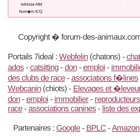
Adresse AIM:
Num�ro ICQ:
Copyright � forum-des-animaux.com
Portails 7ideal :
Webfelin
(chatons) -
chat
ados
-
catsitting
-
don
-
emploi
-
immobili
des clubs de race
-
associations f�lines
Webcanin
(chiots) -
Elevages et �leveur
don
-
emploi
-
immobilier
-
reproducteurs
race
-
associations canines
-
liste des e
Partenaires :
Google
-
BPLC
-
Amazon