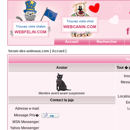
Accueil
Rechercher
forum-des-animaux.com [ Accueil ]
Voi
Avatar
Tout � p
Insc
Mess
Membre averti avant suspension
Localis
Contact la jaja
Em
Adresse e-mail:
L
Message Priv�:
MSN Messenger:
Yahoo Messenger: